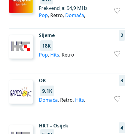
Frekvencija: 94,9 MHz
Pop
, Retro,
Domaća
,
Sljeme
2
18K
Pop
,
Hits
, Retro
OK
3
9.1K
Domaća
, Retro,
Hits
,
HRT – Osijek
4