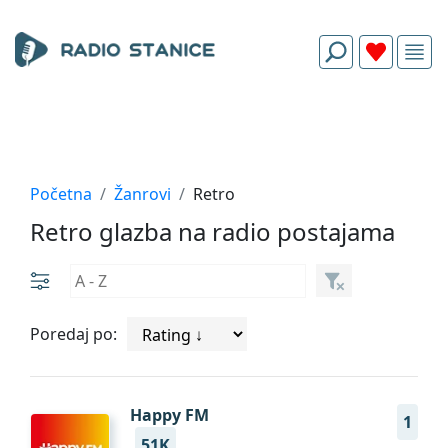
Početna
Žanrovi
Retro
Retro glazba na radio postajama
Poredaj po:
Happy FM
1
51K