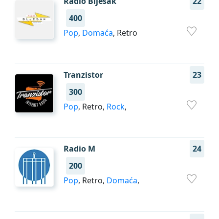
Radio Bljesak
22
400
Pop
,
Domaća
, Retro
Tranzistor
23
300
Pop
, Retro,
Rock
,
Radio M
24
200
Pop
, Retro,
Domaća
,