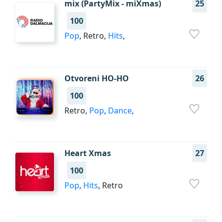
mix (PartyMix - miXmas)
25
100
Pop
, Retro,
Hits
,
Otvoreni HO-HO
26
100
Retro,
Pop
,
Dance
,
Heart Xmas
27
100
Pop
,
Hits
, Retro