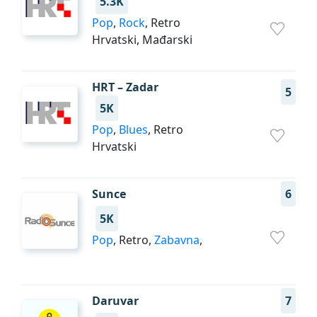
5.3K
Pop
,
Rock
, Retro
Hrvatski, Mađarski
HRT – Zadar
5
5K
Pop
,
Blues
, Retro
Hrvatski
Sunce
6
5K
Pop
, Retro,
Zabavna
,
Daruvar
7