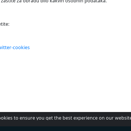
 zaštite za obradu bilo kakvih osobnih podataka.
tite:
witter-cookies
ookies to ensure you get the best experience on our websit
Yu
O nama