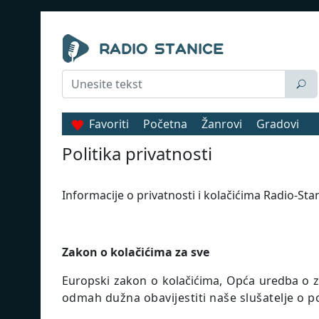
Favoriti
Početna
Žanrovi
Gradovi
Politika privatnosti
Informacije o privatnosti i kolačićima Radio-St
Zakon o kolačićima za sve
Europski zakon o kolačićima, Opća uredba o zaš
odmah dužna obavijestiti naše slušatelje o po