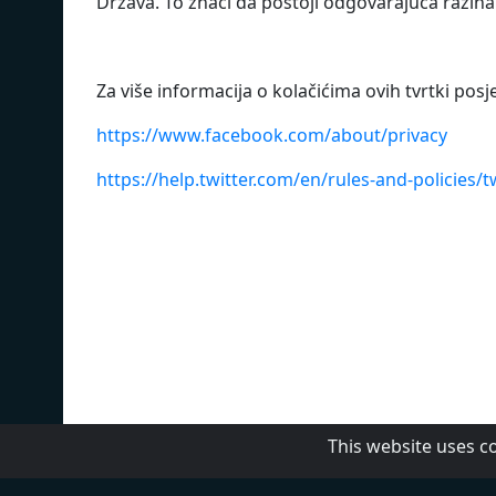
Država. To znači da postoji odgovarajuća razina
Za više informacija o kolačićima ovih tvrtki posje
https://www.facebook.com/about/privacy
https://help.twitter.com/en/rules-and-policies/t
This website uses c
Top 5
Ex 