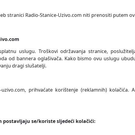
web stranici
Radio-Stanice-Uzivo.com
niti prenositi putem ov
zivo.com
latnu uslugu. Troškovi održavanja stranice, poslužitel
hoda od bannera oglašivača. Kako bismo ovu uslugu ubudu
nju dragi slušatelji.
-uzivo.com, prihvaćate korištenje (reklamnih) kolačića.
ostavljaju se/koriste sljedeći kolačići: