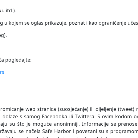
 itd.).
eg u kojem se oglas prikazuje, poznat i kao ograničenje učest
eg).
ča pogledajte:
rs
omicanje web stranica (suosjećanje) ili dijeljenje (twee
ji dolaze s samog Facebooka ili Twittera. S ovim kodom ove
aju su što je moguće anonimniji. Informacije se prenos
ržavaju se načela Safe Harbor i povezani su s programom