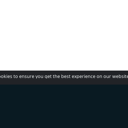
ookies to ensure you get the best experience on our websit
Yu
O nama
islavgrad (RTG)
Kontakti
Dodajte radio
man
i
ual