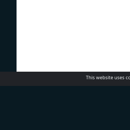
This website uses c
Top 5
Ex 
Bravo!
Tom
Bravo! Kids
Mix
Dalmacija
Kal
Happy FM
Nax
Extra FM
Akt