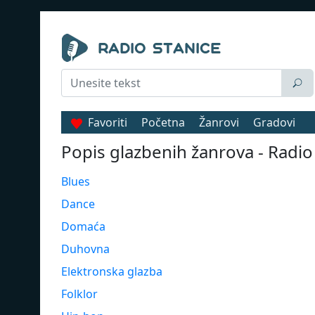
Favoriti
Početna
Žanrovi
Gradovi
Popis glazbenih žanrova - Radio
Blues
Dance
Domaća
Duhovna
Elektronska glazba
Folklor