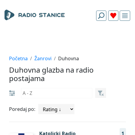
Početna
Žanrovi
Duhovna
Duhovna glazba na radio
postajama
Poredaj po:
Katolicki Radio
1