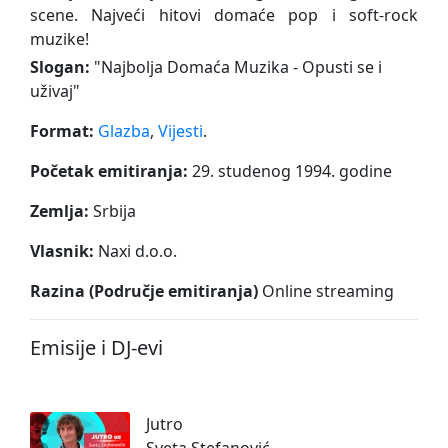
scene. Najveći hitovi domaće pop i soft-rock
muzike!
Slogan:
"
Najbolja Domaća Muzika - Opusti se i
uživaj
"
Format:
Glazba
,
Vijesti
.
Početak emitiranja:
29. studenog 1994. godine
Zemlja:
Srbija
Vlasnik:
Naxi d.o.o.
Razina (Područje emitiranja)
Online streaming
Emisije i DJ-evi
Jutro
Sveta Stefanović