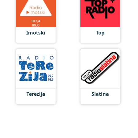
Imotski
Top
Terezija
Slatina