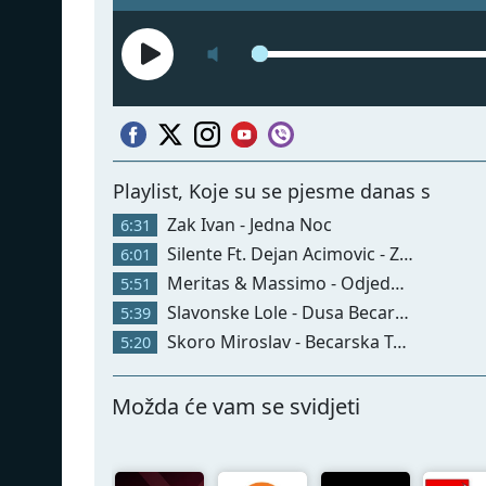
Playlist, Koje su se pjesme danas svirale
Zak Ivan - Jedna Noc
6:31
Silente Ft. Dejan Acimovic - Zaboravi Nas
6:01
Meritas & Massimo - Odjednom Ti
5:51
Slavonske Lole - Dusa Becarska
5:39
Skoro Miroslav - Becarska Tuga
5:20
Možda će vam se svidjeti