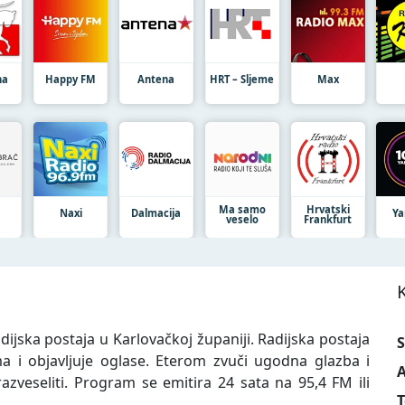
na
Happy FM
Antena
HRT – Sljeme
Max
Ma samo
Hrvatski
Naxi
Dalmacija
Y
veselo
Frankfurt
ijska postaja u Karlovačkoj županiji. Radijska postaja
S
 i objavljuje oglase. Eterom zvuči ugodna glazba i
A
razveseliti. Program se emitira 24 sata na 95,4 FM ili
T