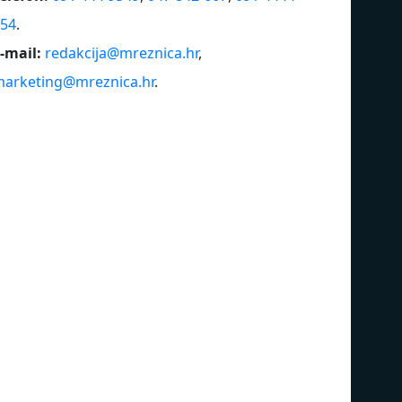
54
.
-mail:
redakcija@mreznica.hr
,
arketing@mreznica.hr
.