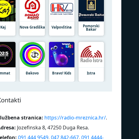
Pomorski
Kaj
Nova Gradiška
Valpovština
Bakar
ammat
Đakovo
Bravo! Kids
Istra
Kontakti
lužbena stranica:
https://radio-mreznica.hr/
.
dresa:
Jozefinska 8, 47250 Duga Resa
.
elefon:
091 444 9549
,
047 842-667
,
091 4444-