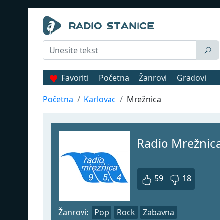
Favoriti
Početna
Žanrovi
Gradovi
Početna
Karlovac
Mrežnica
Radio Mrežnic
59
18
Žanrovi:
Pop
Rock
Zabavna