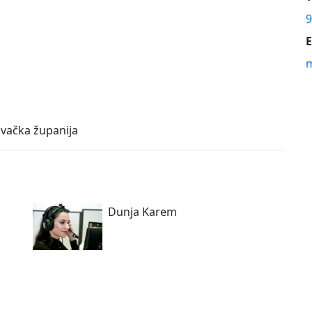
9
E
m
ovačka županija
Dunja Karem