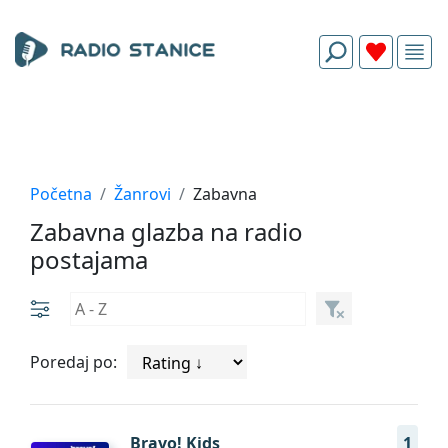
Početna
Žanrovi
Zabavna
Zabavna glazba na radio
postajama
Poredaj po:
Bravo! Kids
1