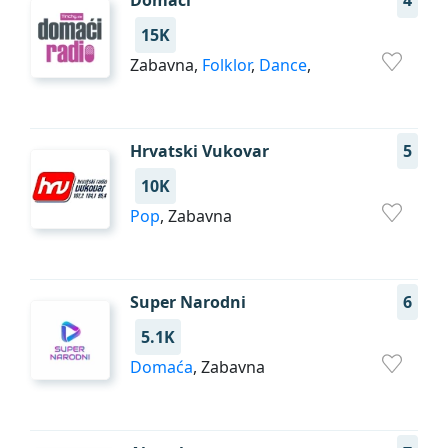
Domaći
4
15K
Zabavna,
Folklor
,
Dance
,
Hrvatski Vukovar
5
10K
Pop
, Zabavna
Super Narodni
6
5.1K
Domaća
, Zabavna