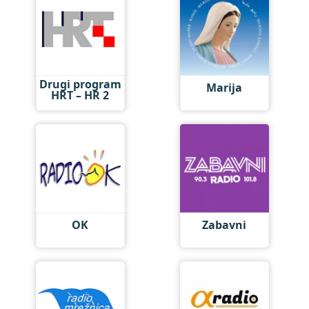
Drugi program
Marija
HRT – HR 2
OK
Zabavni