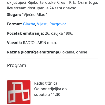
uključujući Rijeku te otoke Cres i Krk. Osim toga,
live stream dostupan je 24 sata dnevno.
Slogan:
"
Vječno Mlad
"
Format:
Glazba
,
Vijesti
,
Razgovor
.
Početak emitiranja:
26. ožujka 1996.
Vlasnik:
RADIO LABIN d.o.o.
Razina (Područje emitiranja)
lokalna, online
Program
Radio tržnica
Od ponedjeljka do
subote u 11:30