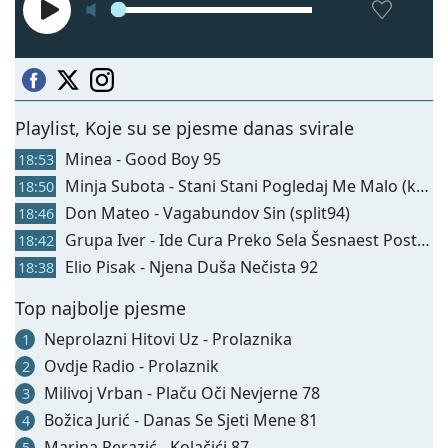
Playlist, Koje su se pjesme danas svirale
Minea - Good Boy 95
18:53
Minja Subota - Stani Stani Pogledaj Me Malo (karnevalfest78)
18:50
Don Mateo - Vagabundov Sin (split94)
18:46
Grupa Iver - Ide Cura Preko Sela Šesnaest Posto Nevesela 76
18:42
Elio Pisak - Njena Duša Nečista 92
18:38
Top najbolje pjesme
Neprolazni Hitovi Uz - Prolaznika
1
Ovdje Radio - Prolaznik
2
Milivoj Vrban - Plaču Oči Nevjerne 78
3
Božica Jurić - Danas Se Sjeti Mene 81
4
Marina Perazić - Kolačići 87
5