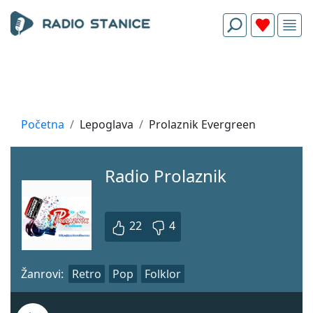
Početna
Lepoglava
Prolaznik Evergreen
Radio Prolaznik
22
4
Žanrovi:
Retro
Pop
Folklor