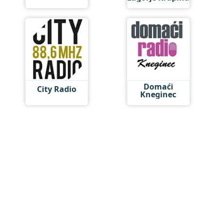
Domaći
City Radio
Kneginec