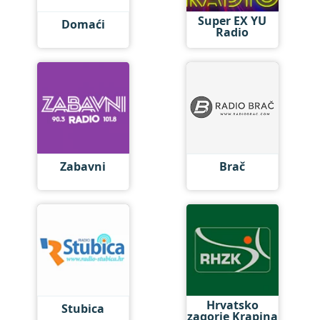
Super EX YU
Domaći
Radio
Zabavni
Brač
Hrvatsko
Stubica
zagorje Krapina