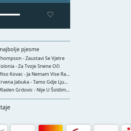
najbolje pjesme
hompson - Zaustavi Se Vjetre
olonia - Za Tvoje Snene Oči
so Kovac - Ja Nemam Vise Razloga Da Zivim
vena Jabuka - Tamo Gdje Ljubav Počinje
laden Grdovic - Nije U Šoldima Sve
taje