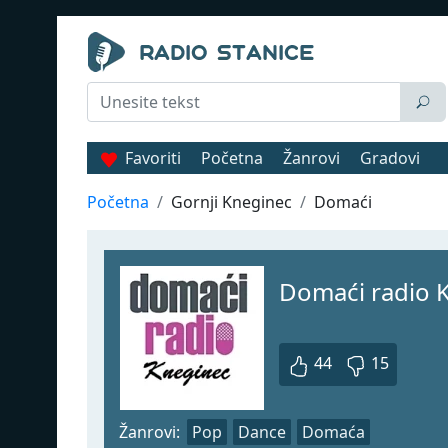
Favoriti
Početna
Žanrovi
Gradovi
Početna
Gornji Kneginec
Domaći
Domaći radio 
44
15
Žanrovi:
Pop
Dance
Domaća