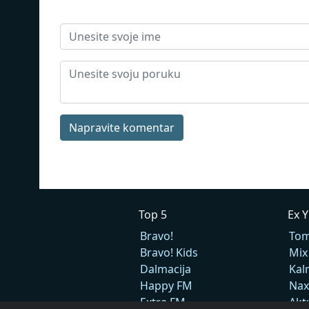
Napravite komentar
Top 5
Ex 
Bravo!
Tom
Bravo! Kids
Mix
Dalmacija
Kal
Happy FM
Nax
Extra FM
Akt