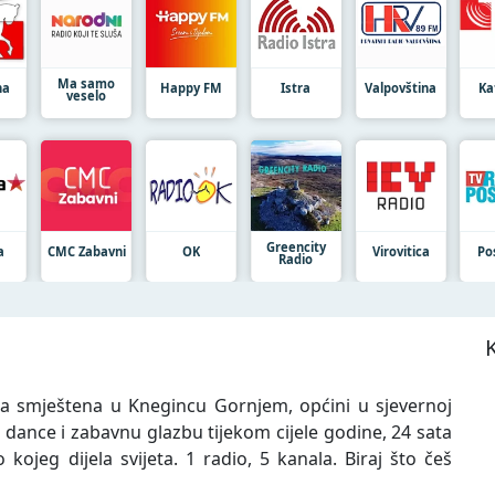
Ma samo
na
Happy FM
Istra
Valpovština
Ka
veselo
Greencity
a
CMC Zabavni
OK
Virovitica
Po
Radio
ca smještena u Knegincu Gornjem, općini u sjevernoj
, dance i zabavnu glazbu tijekom cijele godine, 24 sata
 kojeg dijela svijeta. 1 radio, 5 kanala. Biraj što češ