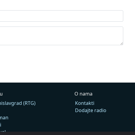
Yu
O nama
islavgrad (RTG)
Kontakti
Dodajte radio
man
i
ual