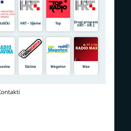
Drugi program
tolički
HRT – Sljeme
Top
HRT – HR 2
savina
Slatina
Megaton
Max
Kontakti