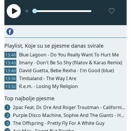
Playlist, Koje su se pjesme danas svirale
Blue Lagoon - Do You Really Want To Hurt Me
13:46
Imany - Don't Be So Shy (filatov & Karas Remix)
13:43
David Guetta, Bebe Rexha - I'm Good (blue)
13:40
Timbaland - The Way I Are
13:36
R.e.m. - Losing My Religion
13:32
Top najbolje pjesme
2pac Feat. Dr. Dre And Roger Troutman - California Love
1
Purple Disco Machine, Sophie And The Giants - Hypnotized
2
The Offspring - Pretty Fly For A White Guy
3
Ava Max - Sweet But Psycho