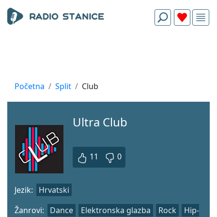
Početna
Split
Club
Ultra Club
11
0
Jezik:
Hrvatski
Žanrovi:
Dance
Elektronska glazba
Rock
Hip-