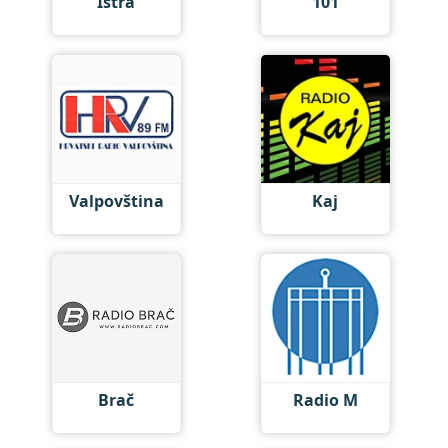
Istra
101
Valpovština
Kaj
Brač
Radio M