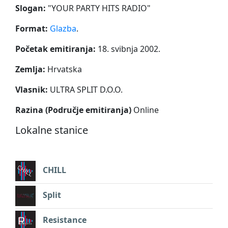
Slogan:
"
YOUR PARTY HITS RADIO
"
Format:
Glazba
.
Početak emitiranja:
18. svibnja 2002.
Zemlja:
Hrvatska
Vlasnik:
ULTRA SPLIT D.O.O.
Razina (Područje emitiranja)
Online
Lokalne stanice
CHILL
Split
Resistance