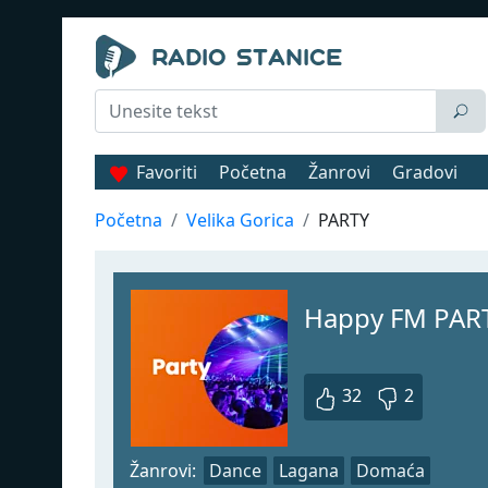
Favoriti
Početna
Žanrovi
Gradovi
Početna
Velika Gorica
PARTY
Happy FM PAR
32
2
Žanrovi:
Dance
Lagana
Domaća