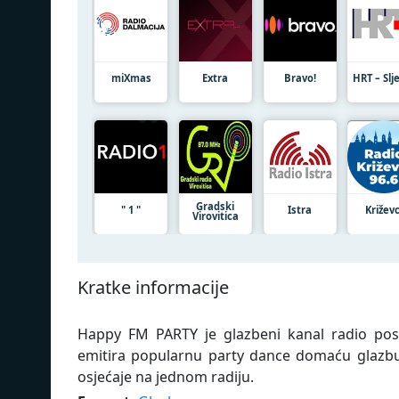
miXmas
Extra
Bravo!
HRT – Sl
Gradski
" 1 "
Istra
Križevc
Virovitica
Kratke informacije
Happy FM PARTY je glazbeni kanal radio post
emitira popularnu party dance domaću glazbu 2
osjećaje na jednom radiju.