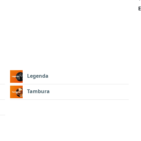
E
Legenda
Tambura