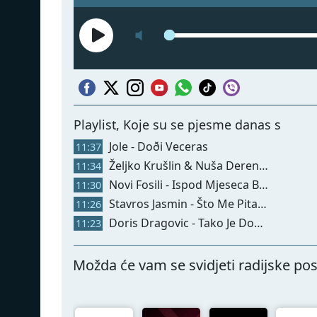
Playlist, Koje su se pjesme danas svirale
Jole - Doði Veceras
11:37
Željko Krušlin & Nuša Derenda - Smotala Si Me
11:34
Novi Fosili - Ispod Mjeseca Boje Trešanja
11:30
Stavros Jasmin - Što Me Pitaš Kako Je ('96)
11:26
Doris Dragovic - Tako Je Dobro
11:23
Možda će vam se svidjeti radijske pos