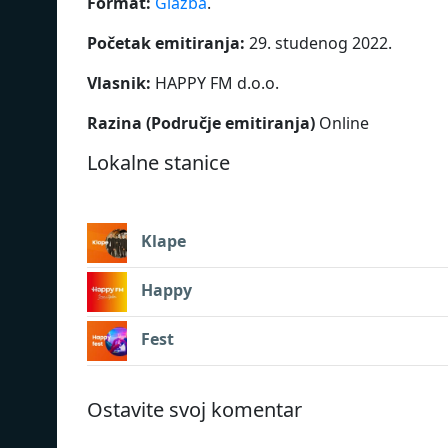
Format:
Glazba
.
Početak emitiranja:
29. studenog 2022.
Vlasnik:
HAPPY FM d.o.o.
Razina (Područje emitiranja)
Online
Lokalne stanice
Klape
Happy
Fest
Ostavite svoj komentar