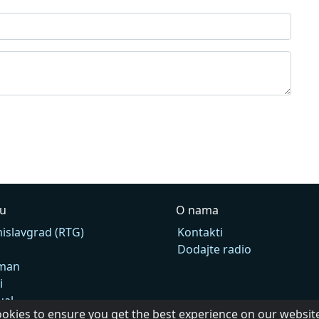
Yu
O nama
islavgrad (RTG)
Kontakti
Dodajte radio
man
i
ual
ookies to ensure you get the best experience on our websit