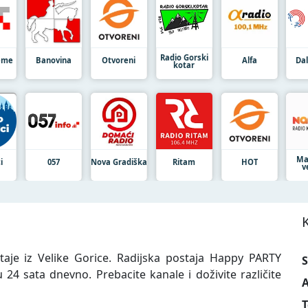
Radio Gorski
jeme
Banovina
Otvoreni
Alfa
Da
kotar
Ma
i
057
Nova Gradiška
Ritam
HOT
v
aje iz Velike Gorice. Radijska postaja Happy PARTY
S
4 sata dnevno. Prebacite kanale i doživite različite
A
T