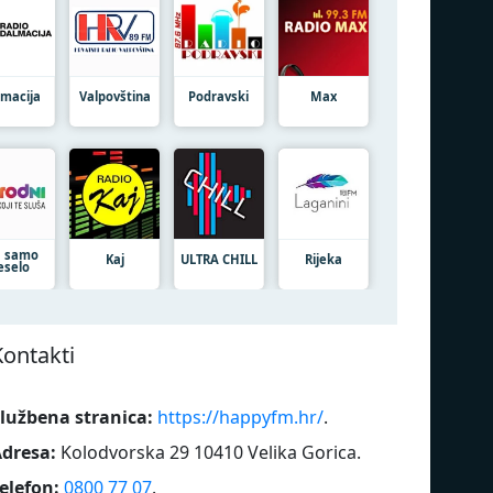
lmacija
Valpovština
Podravski
Max
 samo
Kaj
ULTRA CHILL
Rijeka
eselo
Kontakti
lužbena stranica:
https://happyfm.hr/
.
dresa:
Kolodvorska 29 10410 Velika Gorica
.
elefon:
0800 77 07
.