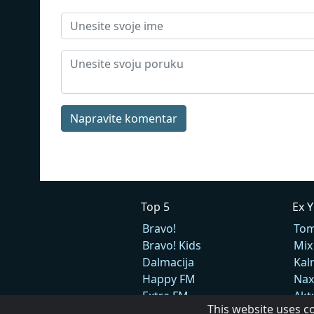
Napravite komentar
Top 5
Ex 
Bravo!
Tom
Bravo! Kids
Mix
Dalmacija
Kal
Happy FM
Nax
Extra FM
Akt
This website uses c