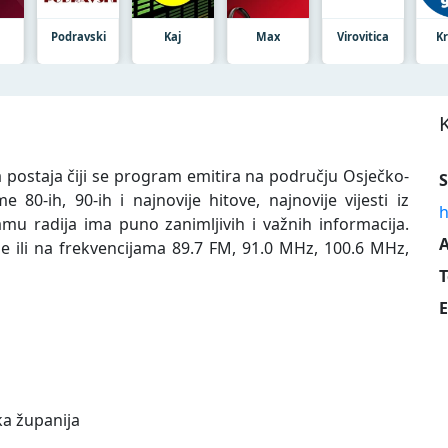
Podravski
Kaj
Max
Virovitica
Kr
a postaja čiji se program emitira na području Osječko-
S
 80-ih, 90-ih i najnovije hitove, najnovije vijesti iz
h
ramu radija ima puno zanimljivih i važnih informacija.
A
ije ili na frekvencijama 89.7 FM, 91.0 MHz, 100.6 MHz,
T
E
a županija