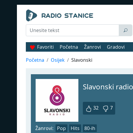
Favoriti
Početna
Žanrovi
Gradovi
Početna
Osijek
Slavonski
Slavonski radi
32
7
Žanrovi:
Pop
Hits
80-ih