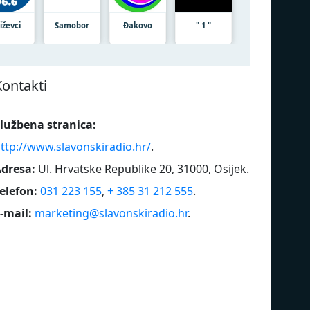
iževci
Samobor
Đakovo
" 1 "
Kontakti
lužbena stranica:
ttp://www.slavonskiradio.hr/
.
dresa:
Ul. Hrvatske Republike 20, 31000, Osijek
.
elefon:
031 223 155
,
+ 385 31 212 555
.
-mail:
marketing@slavonskiradio.hr
.