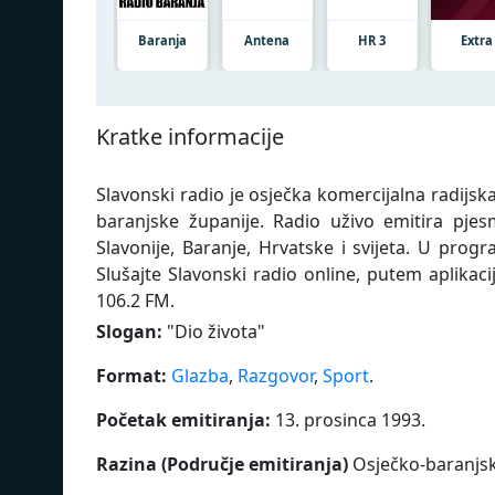
Baranja
Antena
HR 3
Extra
Kratke informacije
Slavonski radio je osječka komercijalna radijsk
baranjske županije. Radio uživo emitira pjesme
Slavonije, Baranje, Hrvatske i svijeta. U prog
Slušajte Slavonski radio online, putem aplikac
106.2 FM.
Slogan:
"
Dio života
"
Format:
Glazba
,
Razgovor
,
Sport
.
Početak emitiranja:
13. prosinca 1993.
Razina (Područje emitiranja)
Osječko-baranjsk