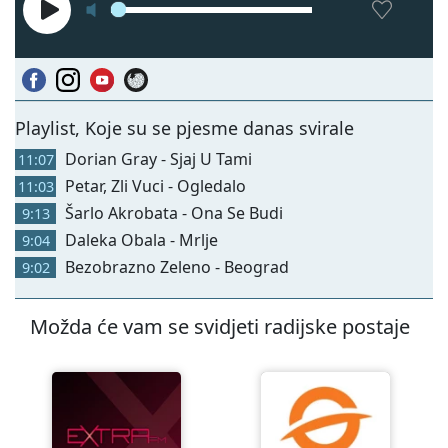
Playlist, Koje su se pjesme danas svirale
Dorian Gray - Sjaj U Tami
11:07
Petar, Zli Vuci - Ogledalo
11:03
Šarlo Akrobata - Ona Se Budi
9:13
Daleka Obala - Mrlje
9:04
Bezobrazno Zeleno - Beograd
9:02
Možda će vam se svidjeti radijske postaje