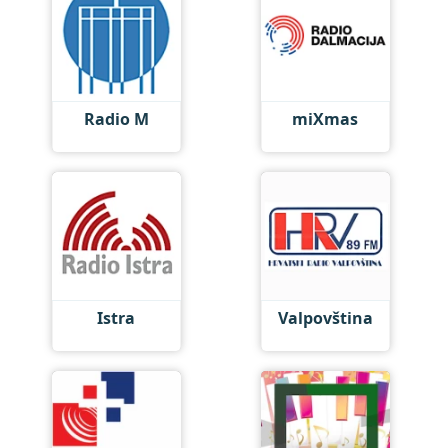
Radio M
miXmas
Istra
Valpovština