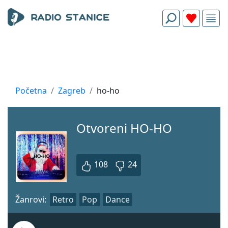
Početna
Zagreb
ho-ho
Otvoreni HO-HO
108
24
Žanrovi:
Retro
Pop
Dance