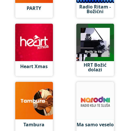
Radio Ritam -
PARTY
Božićni
HRT Božić
Heart Xmas
dolazi
Tambura
Ma samo veselo