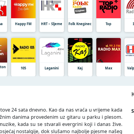
na
Happy FM
HRT – Sljeme
Folk Kneginec
Top
ton
105
Laganini
Kaj
Max
Val
 hitove 24 sata dnevno. Kao da nas vraća u vrijeme kada
S
ezbrižnim danima provedenim uz gitaru u parku i plesom.
zike, kada su se stvarali evergrini koji i danas žive.
 osjećaj nostalgije, dok slušamo najbolje pjesme našeg