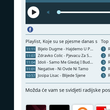
Playlist, Koje su se pjesme danas svirale
Top 
Bijelo Dugme - Hajdemo U Planine
R
11:11
1
Zdravko Colic - Pjevacu Za Svoju Dusu
R
11:07
2
Idoli - Samo Me Gledaj I Budi Tu
R
11:04
3
Negative - Ni Ovde Ni Tamo
R
11:01
4
Josipa Lisac - Blijede Sjene
R
10:57
5
Možda će vam se svidjeti radijske pos