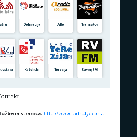
Istra
Dalmacija
Alfa
Tranzistor
povština
Katolički
Terezija
Rovinj FM
Kontakti
lužbena stranica:
http://www.radio4you.cc/
.