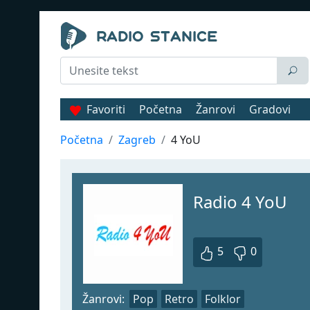
Favoriti
Početna
Žanrovi
Gradovi
Početna
Zagreb
4 YoU
Radio 4 YoU
5
0
Žanrovi:
Pop
Retro
Folklor