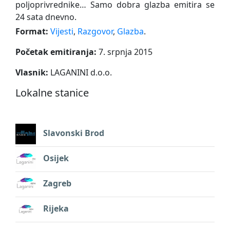
poljoprivrednike… Samo dobra glazba emitira se
24 sata dnevno.
Format:
Vijesti
,
Razgovor
,
Glazba
.
Početak emitiranja:
7. srpnja 2015
Vlasnik:
LAGANINI d.o.o.
Lokalne stanice
Slavonski Brod
Osijek
Zagreb
Rijeka