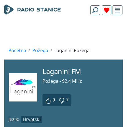
Početna
Požega
Laganini Požega
Laganini FM
Požega - 92,4 MHz
9
7
Jezik:
Hrvatski