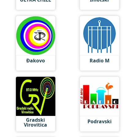
Đakovo
Radio M
Gradski
Podravski
Virovitica