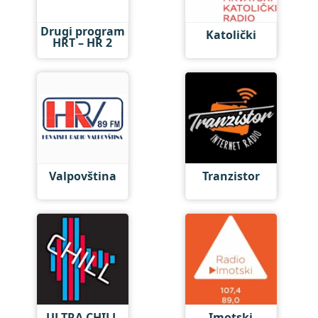
Drugi program
Katolički
HRT – HR 2
Valpovština
Tranzistor
ULTRA CHILL
Imotski