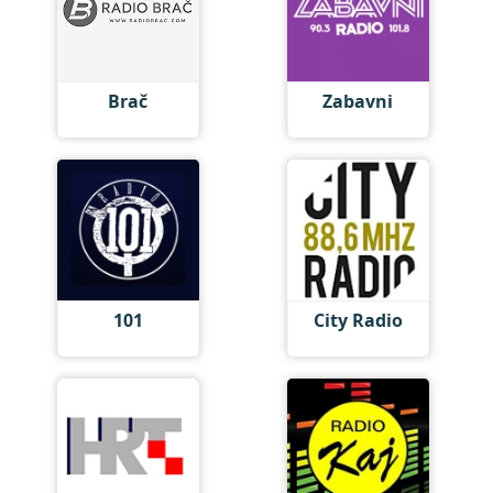
Brač
Zabavni
101
City Radio