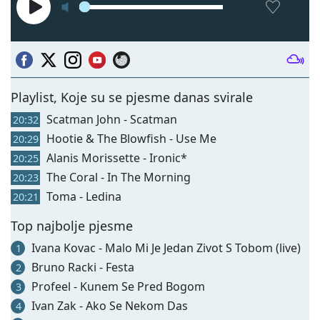
Playlist, Koje su se pjesme danas svirale
Scatman John - Scatman
20:32
Hootie & The Blowfish - Use Me
20:29
Alanis Morissette - Ironic*
20:25
The Coral - In The Morning
20:23
Toma - Ledina
20:21
Top najbolje pjesme
Ivana Kovac - Malo Mi Je Jedan Zivot S Tobom (live)
1
Bruno Racki - Festa
2
Profeel - Kunem Se Pred Bogom
3
Ivan Zak - Ako Se Nekom Das
4