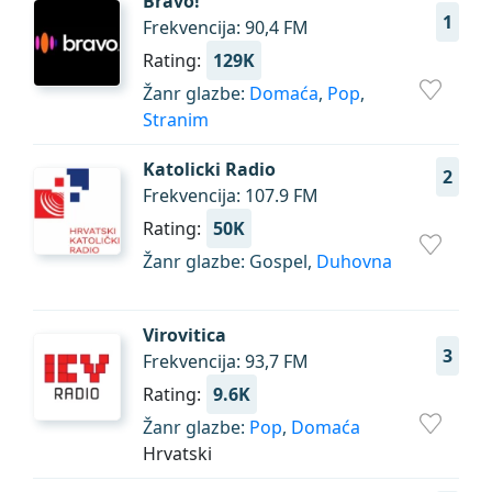
Bravo!
1
Frekvencija: 90,4 FM
Rating:
129K
Žanr glazbe:
Domaća
,
Pop
,
Stranim
Katolicki Radio
2
Frekvencija: 107.9 FM
Rating:
50K
Žanr glazbe: Gospel,
Duhovna
Virovitica
3
Frekvencija: 93,7 FM
Rating:
9.6K
Žanr glazbe:
Pop
,
Domaća
Hrvatski