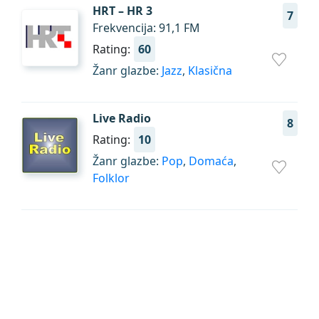
HRT – HR 3
7
Frekvencija: 91,1 FM
Rating:
60
Žanr glazbe:
Jazz
,
Klasična
Live Radio
8
Rating:
10
Žanr glazbe:
Pop
,
Domaća
,
Folklor