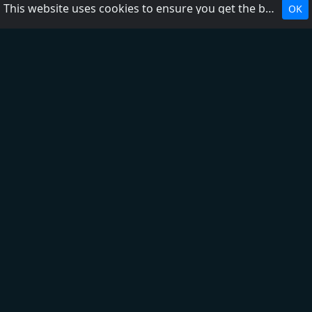
This website uses cookies to ensure you get the best experience on our website.
OK
Top 5
Bravo!
Bravo! Kids
Dalmacija
Happy FM
Extra FM
Ex Yu
Tomislavgrad (RTG)
Mix
Kalman
Naxi
Aktual
O nama
Kontakti
Dodajte radio